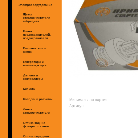
Электрооборудование
Щетка
стеклоочистителя
гибридная
Блоки
предохранителей,
предохранители
Выключатели и
кнопки
Генераторы и
комплектующие
Датчики и
контроллеры
Клеммы
Минимальная партия
Колодки и разъёмы
Артикул
Лента
стеклоочистителя
Оптика задние
фонари штатные
Оптика переднее