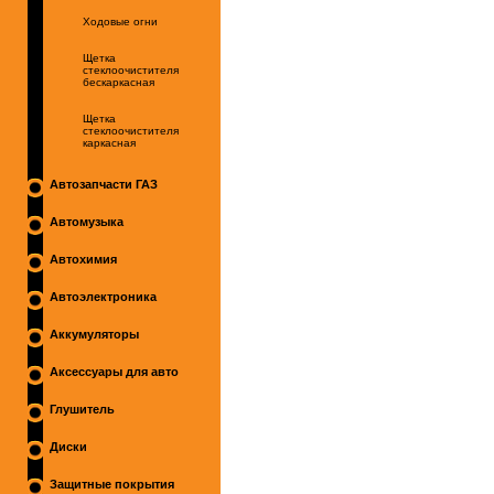
Ходовые огни
Щетка
стеклоочистителя
бескаркасная
Щетка
стеклоочистителя
каркасная
Автозапчасти ГАЗ
Автомузыка
Автохимия
Автоэлектроника
Аккумуляторы
Аксессуары для авто
Глушитель
Диски
Защитные покрытия