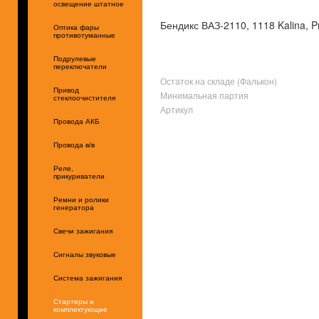
освещение штатное
Бендикс ВАЗ-2110, 1118 Kalina, P
Оптика фары
противотуманные
Подрулевые
переключатели
Остаток на складе (Фалькон)
Привод
Минимальная партия
стеклоочистителя
Артикул
Провода АКБ
Провода в/в
Реле,
прикуриватели
Ремни и ролики
генератора
Свечи зажигания
Сигналы звуковые
Система зажигания
Стартеры и
комплектующие