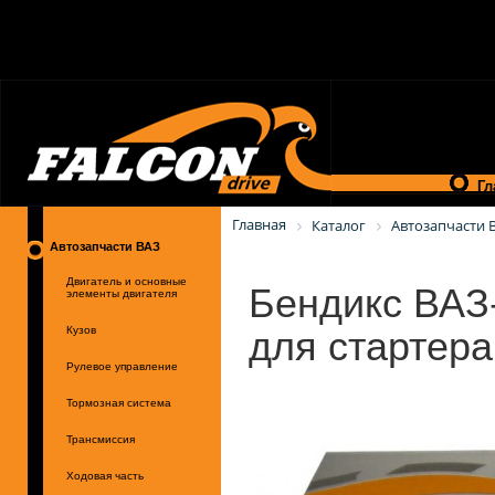
Гл
Главная
Каталог
Автозапчасти 
Автозапчасти ВАЗ
Бендикс ВАЗ-
Двигатель и основные
элементы двигателя
для стартера
Кузов
Рулевое управление
Тормозная система
Трансмиссия
Ходовая часть