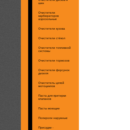
шин
Очистители
карбюраторов
аэрозольные
Очистители кузова
Очистители стёкол
Очистители топливной
системы
Очистители тормозов
Очистители форсунок
дизеля
Очиститель цепей
мотоциклов
Паста для притирки
клапанов
Пасты моющие
Полироли наружные
Присадки -