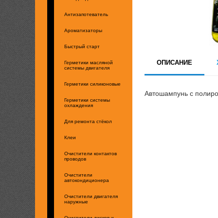
Антизапотеватель
Ароматизаторы
Быстрый старт
ОПИСАНИЕ
Герметики масляной
системы двигателя
Герметики силиконовые
Автошампунь с полир
Герметики системы
охлаждения
Для ремонта стёкол
Клеи
Очистители контактов
проводов
Очистители
автокондиционера
Очистители двигателя
наружные
Очистители дисков и