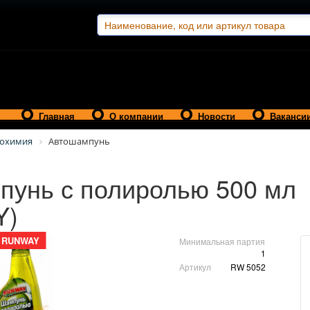
Главная
О компании
Новости
Ваканси
тохимия
Автошампунь
пунь с полиролью 500 мл
Y)
RUNWAY
Минимальная партия
1
Артикул
RW 5052