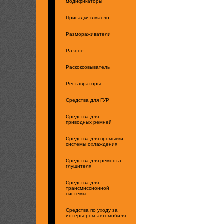
модификаторы
Присадки в масло
Размораживатели
Разное
Раскоксовыватель
Реставраторы
Средства для ГУР
Средства для
приводных ремней
Средства для промывки
системы охлаждения
Средства для ремонта
глушителя
Средства для
трансмиссионной
системы
Средства по уходу за
интерьером автомобиля