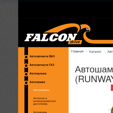
Главная
Каталог
Ав
Автозапчасти ВАЗ
Автошам
Автозапчасти ГАЗ
(RUNWA
Автомузыка
Автохимия
Автошампунь
Антигели и
размораживатели
дизтоплива
Антидождь