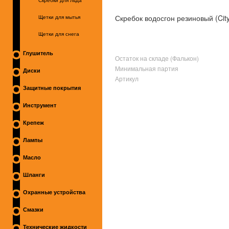
Скребки для льда
Скребок водосгон резиновый (Cit
Щетки для мытья
Щетки для снега
Глушитель
Остаток на складе (Фалькон)
Минимальная партия
Диски
Артикул
Защитные покрытия
Инструмент
Крепеж
Лампы
Масло
Шланги
Охранные устройства
Смазки
Технические жидкости