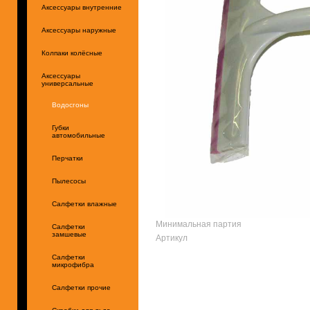
Аксессуары внутренние
Аксессуары наружные
Колпаки колёсные
Аксессуары
универсальные
Водосгоны
Губки
автомобильные
Перчатки
Пылесосы
Салфетки влажные
Минимальная партия
Салфетки
замшевые
Артикул
Салфетки
микрофибра
Салфетки прочие