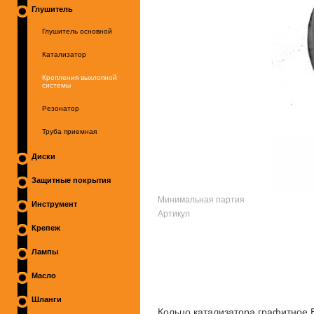
Глушитель
Глушитель основной
Катализатор
Крепления выхлопной
системы
Резонатор
Труба приемная
Диски
Защитные покрытия
Минимальная партия
Инструмент
Артикул
Крепеж
Лампы
Масло
Шланги
Кольцо катализатора графитное 