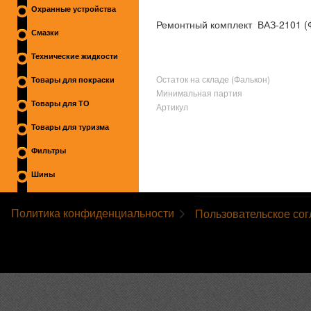
Охранные устройства
Ремонтный комплект ВАЗ-2101 (
Смазки
Технические жидкости
Остаток на складе (Фалькон)
Товары для покраски
Минимальная партия
Товары для ТО
Артикул
Товары для туризма
Фильтры
Шины
Политика конфиденциальности
Пользовательское со