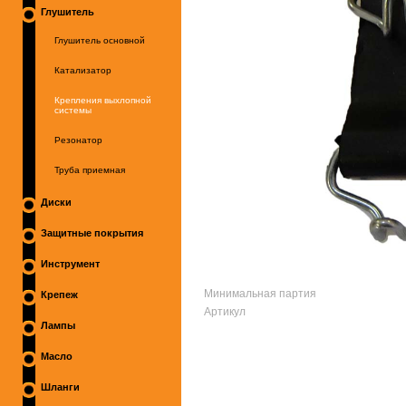
Глушитель
Глушитель основной
Катализатор
Крепления выхлопной
системы
Резонатор
Труба приемная
Диски
Защитные покрытия
Инструмент
Минимальная партия
Крепеж
Артикул
Лампы
Масло
Шланги