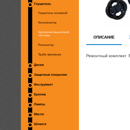
Глушитель
Глушитель основной
Катализатор
Крепления выхлопной
системы
ОПИСАНИЕ
Резонатор
Ремонтный комплект В
Труба приемная
Диски
Защитные покрытия
Инструмент
Крепеж
Лампы
Масло
Шланги