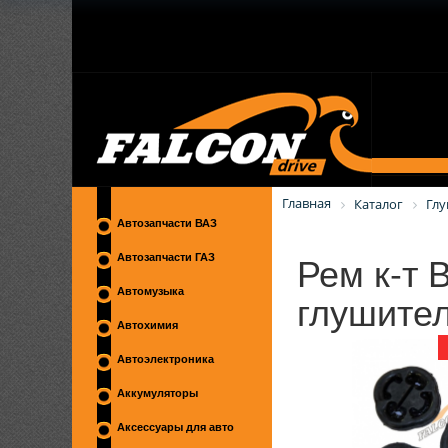
Главная
Каталог
Гл
Автозапчасти ВАЗ
Рем к-т 
Автозапчасти ГАЗ
глушите
Автомузыка
Автохимия
Автоэлектроника
Аккумуляторы
Аксессуары для авто