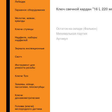
Лебедки
Ключ свечной кардан *16 L 220 м
Гаражное оборудование
Молотки, киянки,
кувалды
Остаток на складе (Фалькон)
Ключи ступицы
Минимальная партия
Надфили, наборы
Артикул
надфилей
Зеркала инспекционные
Скотч
Инструмент для
ремонта резьбы
Ключи Torx
Зажимы, клещи,
пассатижи, плоскогубцы
Ключи
динамометрические
Головки (ключи)
кислородного датчика