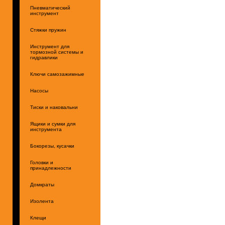
Пневматический
инструмент
Стяжки пружин
Инструмент для
тормозной системы и
гидравлики
Ключи самозажимные
Насосы
Тиски и наковальни
Ящики и сумки для
инструмента
Бокорезы, кусачки
Головки и
принадлежности
Домкраты
Изолента
Клещи