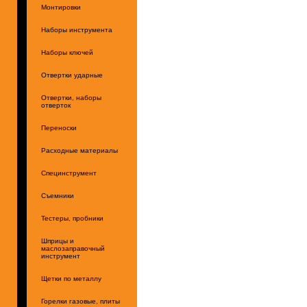
Монтировки
Наборы инструмента
Наборы ключей
Отвертки ударные
Отвертки, наборы
отверток
Переноски
Расходные материалы
Специнструмент
Съемники
Тестеры, пробники
Шприцы и
маслозаправочный
инструмент
Щетки по металлу
Горелки газовые, плиты