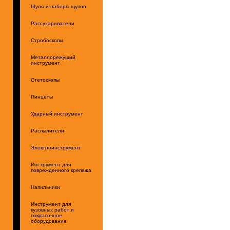
Щупы и наборы щупов
Рассухариватели
Стробоскопы
Металлорежущий
инструмент
Стетоскопы
Пинцеты
Ударный инструмент
Распылители
Электроинструмент
Инструмент для
поврежденного крепежа
Напильники
Инструмент для
кузовных работ и
покрасочное
оборудование