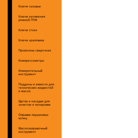
Ключи газовые
Ключи натяжения
ремней ГРМ
Ключи стоек
Ключи храповика
Проволока сварочная
Компрессометры
Измерительный
инструмент
Поддоны и емкости для
технических жидкостей
и масла
Щетки и насадки для
зачистки и полировки
Оправки поршневых
колец
Маслозаправочный
инструмент