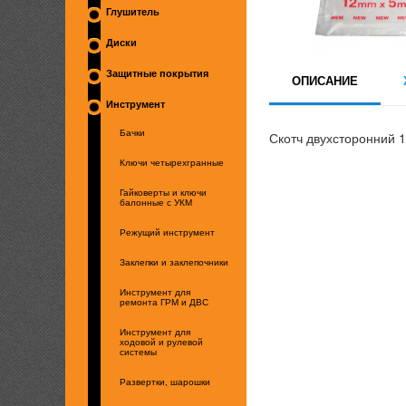
Глушитель
Диски
Защитные покрытия
ОПИСАНИЕ
Инструмент
Бачки
Скотч двухсторонний 
Ключи четырехгранные
Гайковерты и ключи
балонные с УКМ
Режущий инструмент
Заклепки и заклепочники
Инструмент для
ремонта ГРМ и ДВС
Инструмент для
ходовой и рулевой
системы
Развертки, шарошки