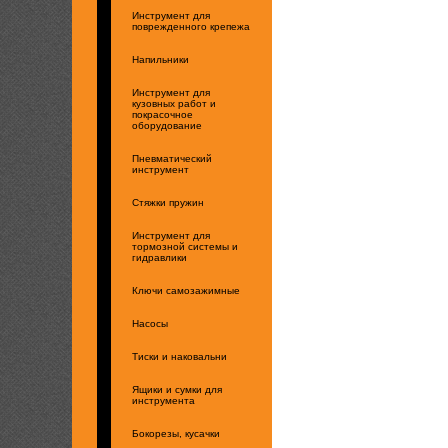
Инструмент для
поврежденного крепежа
Напильники
Инструмент для
кузовных работ и
покрасочное
оборудование
Пневматический
инструмент
Стяжки пружин
Инструмент для
тормозной системы и
гидравлики
Ключи самозажимные
Насосы
Тиски и наковальни
Ящики и сумки для
инструмента
Бокорезы, кусачки