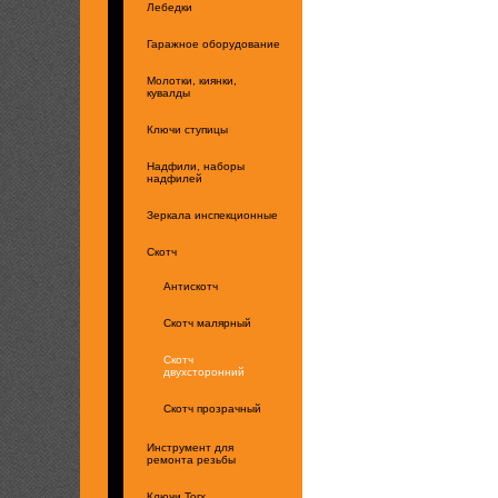
Лебедки
Гаражное оборудование
Молотки, киянки,
кувалды
Ключи ступицы
Надфили, наборы
надфилей
Зеркала инспекционные
Скотч
Антискотч
Скотч малярный
Скотч
двухсторонний
Скотч прозрачный
Инструмент для
ремонта резьбы
Ключи Torx