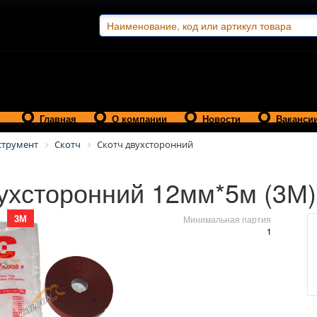
Главная
О компании
Новости
Ваканси
струмент
Скотч
Скотч двухсторонний
ухсторонний 12мм*5м (3М)
3М
Минимальная партия
1