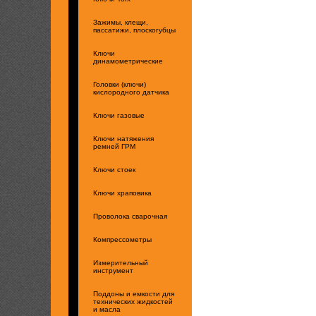
Зажимы, клещи,
пассатижи, плоскогубцы
Ключи
динамометрические
Головки (ключи)
кислородного датчика
Ключи газовые
Ключи натяжения
ремней ГРМ
Ключи стоек
Ключи храповика
Проволока сварочная
Компрессометры
Измерительный
инструмент
Поддоны и емкости для
технических жидкостей
и масла