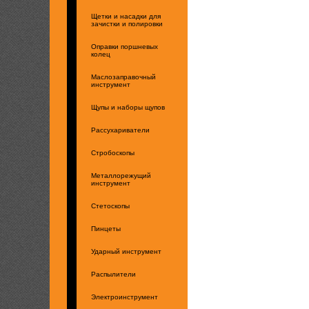
Щетки и насадки для
зачистки и полировки
Оправки поршневых
колец
Маслозаправочный
инструмент
Щупы и наборы щупов
Рассухариватели
Стробоскопы
Металлорежущий
инструмент
Стетоскопы
Пинцеты
Ударный инструмент
Распылители
Электроинструмент