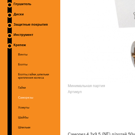
Глушитель
Диски
Защитные покрытия
Инструмент
Крепеж
Винты
Болты
Болты,гайки,шпильки
крепления колеса
Минимальная партия
Гайки
Артикул
Саморезы
Хомуты
Шайбы
Шпильки
Саморез 4,3х9,5 (NF) п/потай 50