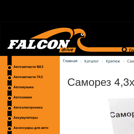
Гл
Главная
Каталог
Крепеж
Са
Автозапчасти ВАЗ
Саморез 4,3х
Автозапчасти ГАЗ
Автомузыка
Автохимия
Автоэлектроника
Аккумуляторы
Аксессуары для авто