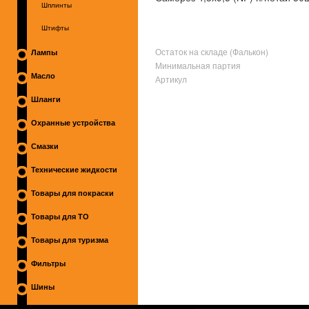
Шплинты
Штифты
Остаток на складе (Фалькон)
Лампы
Минимальная партия
Масло
Артикул
Шланги
Охранные устройства
Смазки
Технические жидкости
Товары для покраски
Товары для ТО
Товары для туризма
Фильтры
Шины