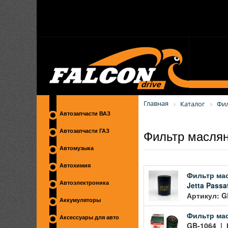
Главная
Каталог
Фи
Автозапчасти ВАЗ
Фильтр масля
Автозапчасти ГАЗ
Автомузыка
Автохимия
Фильтр масл
Автоэлектроника
Jetta Pass
Артикул: G
Аккумуляторы
Фильтр мас
Аксессуары для авто
GB-1064 | 