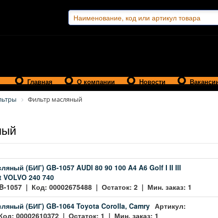
Главная
О компании
Новости
Ваканси
льтры
Фильтр масляный
ный
яный (БИГ) GB-1057 AUDI 80 90 100 A4 A6 Golf I II III
at VOLVO 240 740
B-1057 | Код: 00002675488 | Остаток: 2 | Мин. заказ: 1
ляный (БИГ) GB-1064 Toyota Corolla, Camry
Артикул:
Код: 00002610372 | Остаток: 1 | Мин. заказ: 1