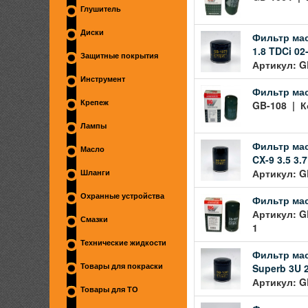
Глушитель
Диски
Фильтр мас
1.8 TDCi 02
Защитные покрытия
Артикул: G
Инструмент
Фильтр мас
GB-108 | К
Крепеж
Лампы
Фильтр мас
Масло
CX-9 3.5 3
Артикул: G
Шланги
Охранные устройства
Фильтр масл
Артикул: G
Смазки
1
Технические жидкости
Фильтр мас
Superb 3U 2
Товары для покраски
Артикул: G
Товары для ТО