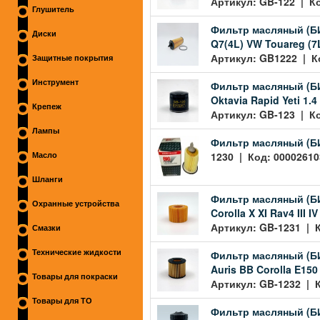
Артикул: GB-122 | Ко
Глушитель
Фильтр масляный (БИГ
Диски
Q7(4L) VW Touareg (7L
Артикул: GB1222 | Ко
Защитные покрытия
Инструмент
Фильтр масляный (БИГ
Oktavia Rapid Yeti 1.4 
Крепеж
Артикул: GB-123 | Ко
Лампы
Фильтр масляный (БИ
1230 | Код: 00002610
Масло
Шланги
Фильтр масляный (БИГ
Охранные устройства
Corolla X XI Rav4 III IV Y
Артикул: GB-1231 | К
Смазки
Фильтр масляный (БИГ
Технические жидкости
Auris BB Corolla E150 E
Товары для покраски
Артикул: GB-1232 | К
Товары для ТО
Фильтр масляный (БИ