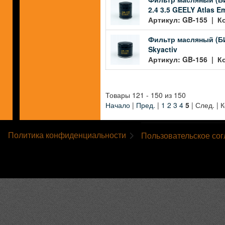
2.4 3.5 GEELY Atlas E
Артикул: GB-155 | Ко
Фильтр масляный (БИГ
Skyactiv
Артикул: GB-156 | Ко
Товары 121 - 150 из 150
Начало
|
Пред.
|
1
2
3
4
5
| След. | 
Политика конфиденциальности
Пользовательское со