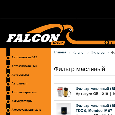
Гл
Главная
Каталог
Фильтры
Фи
Автозапчасти ВАЗ
Фильтр масляный
Автозапчасти ГАЗ
Автомузыка
Автохимия
Фильтр масляный (БИГ
Автоэлектроника
Артикул: GB-1219 | К
Аккумуляторы
Фильтр масляный (БИГ
TDC 0, Mondeo IV 07--
Аксессуары для авто