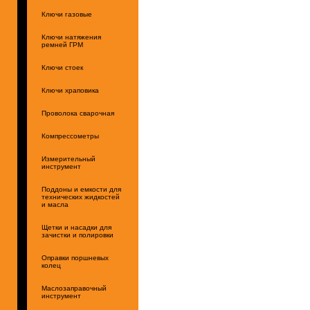
Ключи газовые
Ключи натяжения
ремней ГРМ
Ключи стоек
Ключи храповика
Проволока сварочная
Компрессометры
Измерительный
инструмент
Поддоны и емкости для
технических жидкостей
и масла
Щетки и насадки для
зачистки и полировки
Оправки поршневых
колец
Маслозаправочный
инструмент