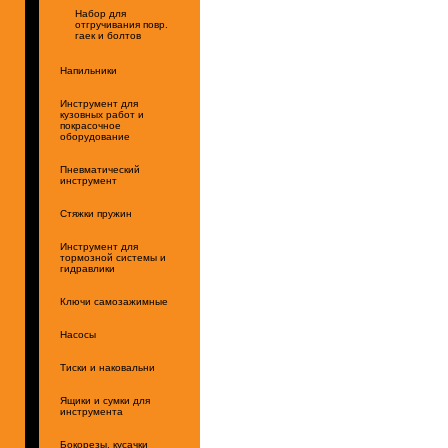
Набор для
отгручивания повр.
гаек и болтов
Напильники
Инструмент для
кузовных работ и
покрасочное
оборудование
Пневматический
инструмент
Стяжки пружин
Инструмент для
тормозной системы и
гидравлики
Ключи самозажимные
Насосы
Тиски и наковальни
Ящики и сумки для
инструмента
Бокорезы, кусачки