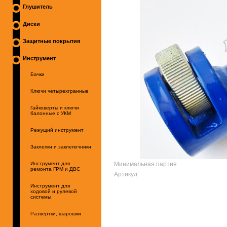
Глушитель
Диски
Защитные покрытия
Инструмент
Бачки
Ключи четырехгранные
Гайковерты и ключи
балонные с УКМ
Режущий инструмент
Заклепки и заклепочники
Минимальная партия
Инструмент для
ремонта ГРМ и ДВС
Артикул
Инструмент для
ходовой и рулевой
системы
Развертки, шарошки