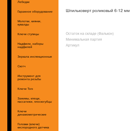
Лебедки
Шпильковерт роликовый 6-12 мм 
Гаражное оборудование
Молотки, киянки,
кувалды
Остаток на складе (Фалькон)
Ключи ступицы
Минимальная партия
Надфили, наборы
Артикул
надфилей
Зеркала инспекционные
Скотч
Инструмент для
ремонта резьбы
Ключи Torx
Зажимы, клещи,
пассатижи, плоскогубцы
Ключи
динамометрические
Головки (ключи)
кислородного датчика