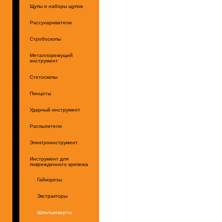
Щупы и наборы щупов
Рассухариватели
Стробоскопы
Металлорежущий
инструмент
Стетоскопы
Пинцеты
Ударный инструмент
Распылители
Электроинструмент
Инструмент для
поврежденного крепежа
Гайкорезы
Экстракторы
Шпильковерты