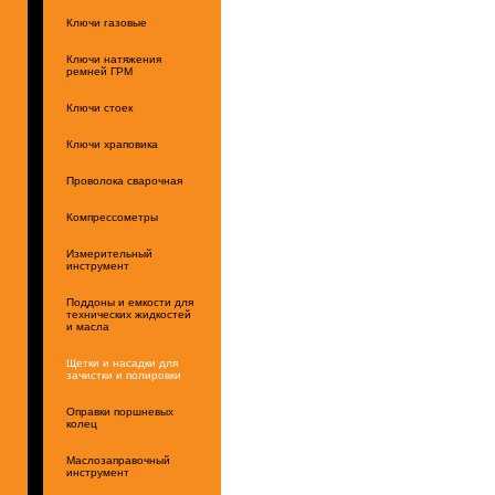
Ключи газовые
Ключи натяжения
ремней ГРМ
Ключи стоек
Ключи храповика
Проволока сварочная
Компрессометры
Измерительный
инструмент
Поддоны и емкости для
технических жидкостей
и масла
Щетки и насадки для
зачистки и полировки
Оправки поршневых
колец
Маслозаправочный
инструмент