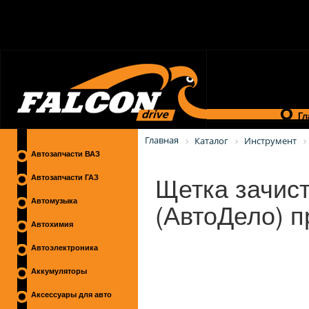
Гл
Главная
Каталог
Инструмент
Автозапчасти ВАЗ
Щетка зачис
Автозапчасти ГАЗ
(АвтоДело) п
Автомузыка
Автохимия
Автоэлектроника
Аккумуляторы
Аксессуары для авто