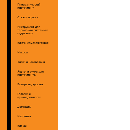
Пневматический
инструмент
Стяжки пружин
Инструмент для
тормозной системы и
гидравлики
Ключи самозажимные
Насосы
Тиски и наковальни
Ящики и сумки для
инструмента
Бокорезы, кусачки
Головки и
принадлежности
Домкраты
Изолента
Клещи