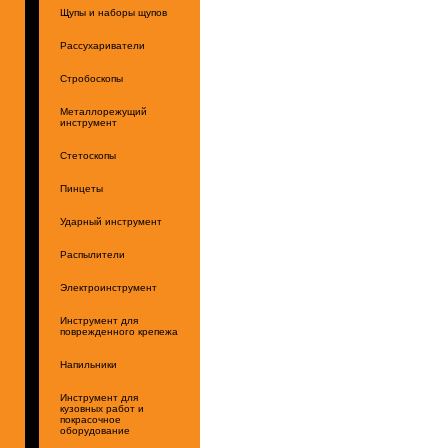
Щупы и наборы щупов
Рассухариватели
Стробоскопы
Металлорежущий
инструмент
Стетоскопы
Пинцеты
Ударный инструмент
Распылители
Электроинструмент
Инструмент для
поврежденного крепежа
Напильники
Инструмент для
кузовных работ и
покрасочное
оборудование