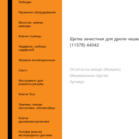
Лебедки
Гаражное оборудование
Молотки, киянки,
кувалды
Ключи ступицы
Щетка зачистная для дрели чашк
(11378) 44042
Надфили, наборы
надфилей
Зеркала инспекционные
Остаток на складе (Фалькон)
Скотч
Минимальная партия
Артикул
Инструмент для
ремонта резьбы
Ключи Torx
Зажимы, клещи,
пассатижи, плоскогубцы
Ключи
динамометрические
Головки (ключи)
кислородного датчика