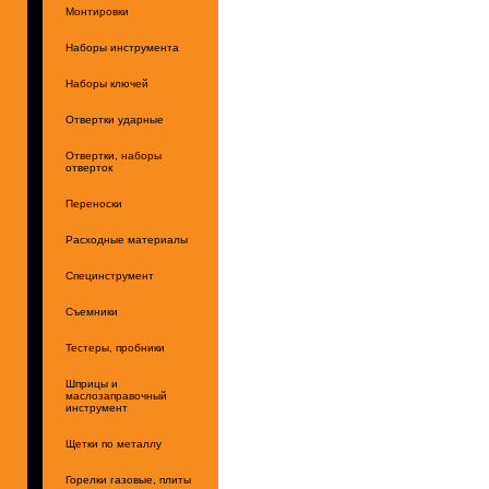
Монтировки
Наборы инструмента
Наборы ключей
Отвертки ударные
Отвертки, наборы
отверток
Переноски
Расходные материалы
Специнструмент
Съемники
Тестеры, пробники
Шприцы и
маслозаправочный
инструмент
Щетки по металлу
Горелки газовые, плиты