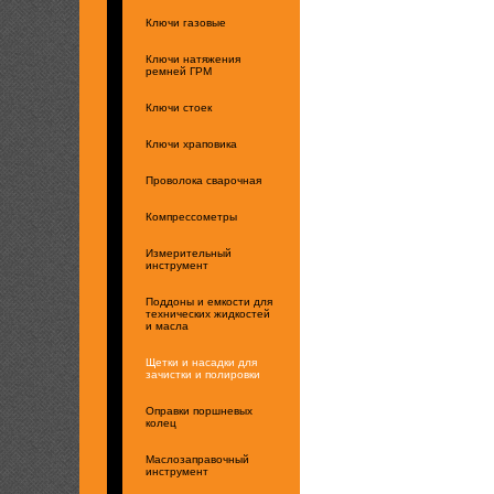
Ключи газовые
Ключи натяжения
ремней ГРМ
Ключи стоек
Ключи храповика
Проволока сварочная
Компрессометры
Измерительный
инструмент
Поддоны и емкости для
технических жидкостей
и масла
Щетки и насадки для
зачистки и полировки
Оправки поршневых
колец
Маслозаправочный
инструмент