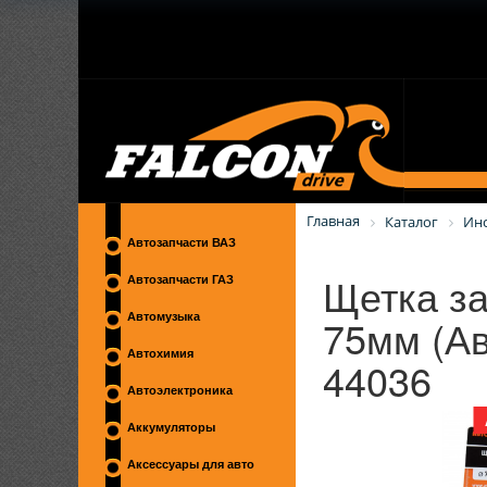
Главная
Каталог
Ин
Автозапчасти ВАЗ
Щетка за
Автозапчасти ГАЗ
75мм (Ав
Автомузыка
Автохимия
44036
Автоэлектроника
Аккумуляторы
Аксессуары для авто