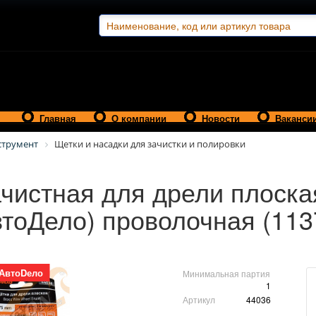
Главная
О компании
Новости
Ваканси
струмент
Щетки и насадки для зачистки и полировки
чистная для дрели плоска
тоДело) проволочная (113
АвтоDело
Минимальная партия
1
Артикул
44036