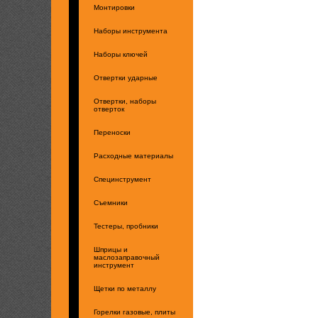
Монтировки
Наборы инструмента
Наборы ключей
Отвертки ударные
Отвертки, наборы
отверток
Переноски
Расходные материалы
Специнструмент
Съемники
Тестеры, пробники
Шприцы и
маслозаправочный
инструмент
Щетки по металлу
Горелки газовые, плиты