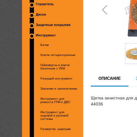
Глушитель
Диски
Защитные покрытия
Инструмент
Бачки
Ключи четырехгранные
Гайковерты и ключи
балонные с УКМ
ОПИСАНИЕ
Режущий инструмент
Заклепки и заклепочники
Щетка зачистная для 
Инструмент для
ремонта ГРМ и ДВС
44036
Инструмент для
ходовой и рулевой
системы
Развертки, шарошки