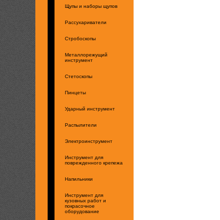
Щупы и наборы щупов
Рассухариватели
Стробоскопы
Металлорежущий
инструмент
Стетоскопы
Пинцеты
Ударный инструмент
Распылители
Электроинструмент
Инструмент для
поврежденного крепежа
Напильники
Инструмент для
кузовных работ и
покрасочное
оборудование