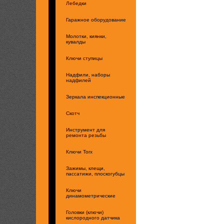
Лебедки
Гаражное оборудование
Молотки, киянки,
кувалды
Ключи ступицы
Надфили, наборы
надфилей
Зеркала инспекционные
Скотч
Инструмент для
ремонта резьбы
Ключи Torx
Зажимы, клещи,
пассатижи, плоскогубцы
Ключи
динамометрические
Головки (ключи)
кислородного датчика