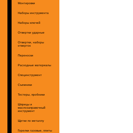
Монтировки
Наборы инструмента
Наборы ключей
Отвертки ударные
Отвертки, наборы
отверток
Переноски
Расходные материалы
Специнструмент
Съемники
Тестеры, пробники
Шприцы и
маслозаправочный
инструмент
Щетки по металлу
Горелки газовые, плиты