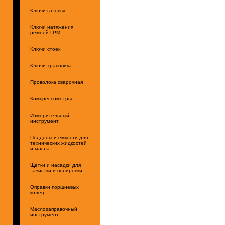
Ключи газовые
Ключи натяжения
ремней ГРМ
Ключи стоек
Ключи храповика
Проволока сварочная
Компрессометры
Измерительный
инструмент
Поддоны и емкости для
технических жидкостей
и масла
Щетки и насадки для
зачистки и полировки
Оправки поршневых
колец
Маслозаправочный
инструмент