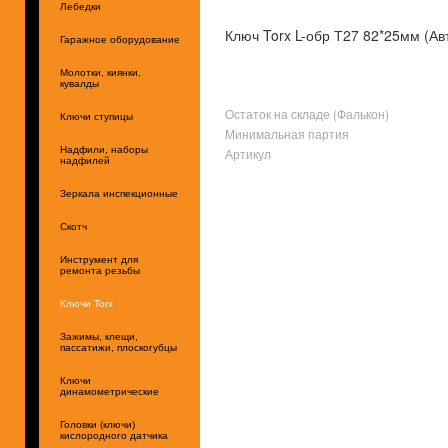
Лебедки
Ключ Torx L-обр Т27 82*25мм (Ав
Гаражное оборудование
Молотки, киянки,
кувалды
Остаток на складе (Фалькон)
Ключи ступицы
Минимальная партия
Надфили, наборы
Артикул
надфилей
Зеркала инспекционные
Скотч
Инструмент для
ремонта резьбы
Ключи Torx
Зажимы, клещи,
пассатижи, плоскогубцы
Ключи
динамометрические
Головки (ключи)
кислородного датчика