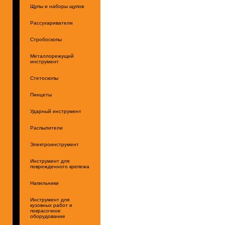
Щупы и наборы щупов
Рассухариватели
Стробоскопы
Металлорежущий
инструмент
Стетоскопы
Пинцеты
Ударный инструмент
Распылители
Электроинструмент
Инструмент для
поврежденного крепежа
Напильники
Инструмент для
кузовных работ и
покрасочное
оборудование