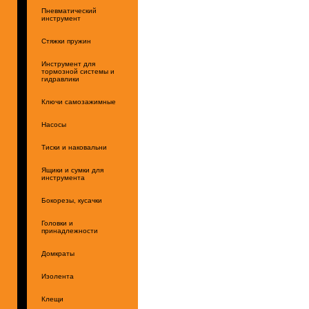
Пневматический
инструмент
Стяжки пружин
Инструмент для
тормозной системы и
гидравлики
Ключи самозажимные
Насосы
Тиски и наковальни
Ящики и сумки для
инструмента
Бокорезы, кусачки
Головки и
принадлежности
Домкраты
Изолента
Клещи