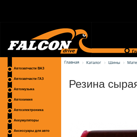
Гл
Главная
Каталог
Шины
Мате
Автозапчасти ВАЗ
Резина сыра
Автозапчасти ГАЗ
Автомузыка
Автохимия
Автоэлектроника
Аккумуляторы
Аксессуары для авто