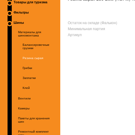
Товары для туризма
Фильтры
Остаток на складе (Фалькон)
Шины
Минимальная партия
Материалы для
Артикул
шиномонтажа
Балансировочные
грузики
Резина сырая
Грибки
Заплатки
Клей
Вентили
Камеры
Пакеты для хранения
шин
Ремонтный комплект
шин