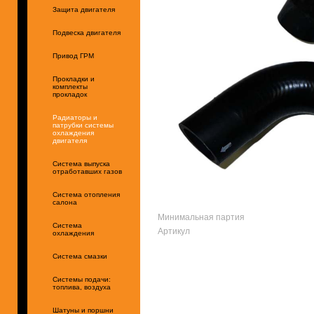
Защита двигателя
Подвеска двигателя
Привод ГРМ
Прокладки и
комплекты
прокладок
Радиаторы и
патрубки системы
охлаждения
двигателя
Система выпуска
отработавших газов
Система отопления
салона
Минимальная партия
Система
Артикул
охлаждения
Система смазки
Системы подачи:
топлива, воздуха
Шатуны и поршни