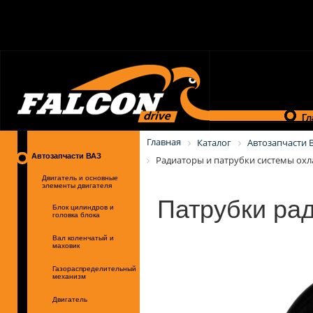
Гл
Главная
Каталог
Автозапчасти 
Автозапчасти ВАЗ
Радиаторы и патрубки системы охл
Двигатель и основные
элементы двигателя
Патрубки рад
Блок цилиндров и
головка блока
Вал коленчатый и
маховик
Газораспределительный
механизм
Двигатель