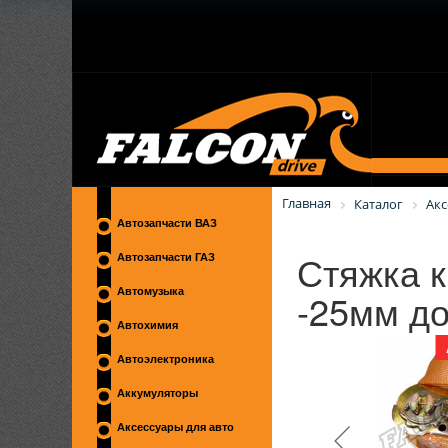
Главная
Каталог
Акс
Автозапчасти ВАЗ
Стяжка к
Автозапчасти ГАЗ
-25мм до
Автомузыка
Автохимия
Автоэлектроника
Аккумуляторы
Аксессуары для авто