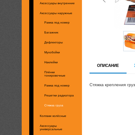
Аксессуары внутренние
Аксессуары наружные
Рамка под номер
Багажник
Дефлекторы
Мухобойки
Наклейки
ОПИСАНИЕ
Плёнки
тонировочные
Стяжка крепления груз
Рамка под номер
Решетки радиатора
Стяжка груза
Колпаки колёсные
Аксессуары
универсальные