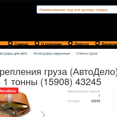
Главная
О компании
Новости
Ваканси
ессуары для авто
Аксессуары наружные
Стяжка груза
репления груза (АвтоДело
 1 тонны (15908) 43245
АвтоDело
Минимальная партия
1
Артикул
43245