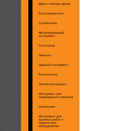
Щупы и наборы щупов
Рассухариватели
Стробоскопы
Металлорежущий
инструмент
Стетоскопы
Пинцеты
Ударный инструмент
Распылители
Электроинструмент
Инструмент для
поврежденного крепежа
Напильники
Инструмент для
кузовных работ и
покрасочное
оборудование