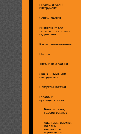
Пневматический
инструмент
Стяжки пружин
Инструмент для
тормозной системы и
гидравлики
Ключи самозажимные
Насосы
Тиски и наковальни
Ящики и сумки для
инструмента
Бокорезы, кусачки
Головки и
принадлежности
Биты, вставки,
наборы вставок
Адаптеры, воротки,
карданы,
коловороты,
переходники,