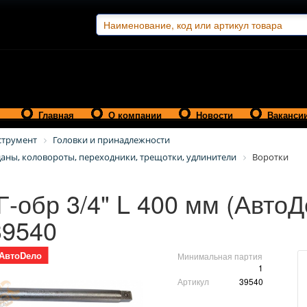
Главная
О компании
Новости
Ваканси
струмент
Головки и принадлежности
даны, коловороты, переходники, трещотки, удлинители
Воротки
Г-обр 3/4" L 400 мм (АвтоД
39540
АвтоDело
Минимальная партия
1
Артикул
39540