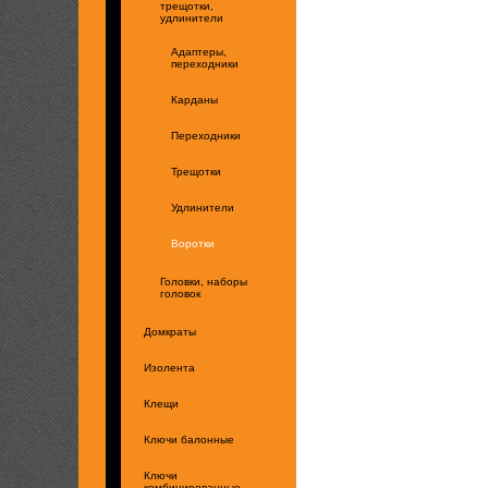
трещотки,
удлинители
Адаптеры,
переходники
Карданы
Переходники
Трещотки
Удлинители
Воротки
Головки, наборы
головок
Домкраты
Изолента
Клещи
Ключи балонные
Ключи
комбинированные