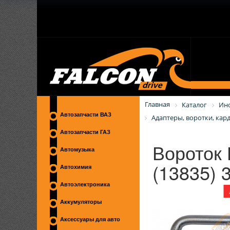
Главная
Каталог
Ин
Автозапчасти ВАЗ
Адаптеры, воротки, кар
Автозапчасти ГАЗ
Вороток 
Автомузыка
(13835) 
Автохимия
Автоэлектроника
Аккумуляторы
Аксессуары для авто