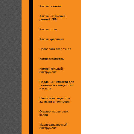
Ключи газовые
Ключи натяжения
ремней ГРМ
Ключи стоек
Ключи храповика
Проволока сварочная
Компрессометры
Измерительный
инструмент
Поддоны и емкости для
технических жидкостей
и масла
Щетки и насадки для
зачистки и полировки
Оправки поршневых
колец
Маслозаправочный
инструмент