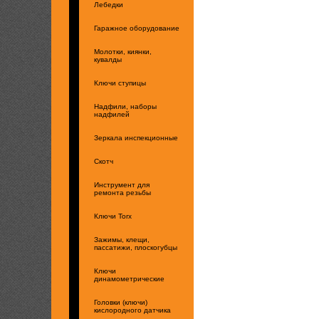
Лебедки
Гаражное оборудование
Молотки, киянки,
кувалды
Ключи ступицы
Надфили, наборы
надфилей
Зеркала инспекционные
Скотч
Инструмент для
ремонта резьбы
Ключи Torx
Зажимы, клещи,
пассатижи, плоскогубцы
Ключи
динамометрические
Головки (ключи)
кислородного датчика