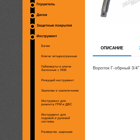
Глушитель
Диски
Защитные покрытия
Инструмент
Бачки
ОПИСАНИЕ
Ключи четырехгранные
Вороток Г-обрный 3/4"
Гайковерты и ключи
балонные с УКМ
Режущий инструмент
Заклепки и заклепочники
Инструмент для
ремонта ГРМ и ДВС
Инструмент для
ходовой и рулевой
системы
Развертки, шарошки